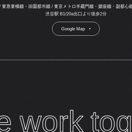
 / 東急東横線・田園都市線 / 東京メトロ半蔵門線・銀座線・副都心線
渋谷駅 B1/20a出口より徒歩2分
Google Map
w
o
r
k
t
o
g
e
t