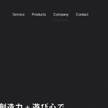
Service
Products
Company
Contact
 創造力 + 遊び心で、