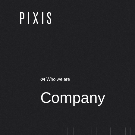
04
Who we are
C
o
m
p
a
n
y