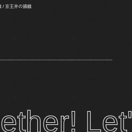
 / 京王井の頭線
h
e
r
!
L
e
t
'
s
v