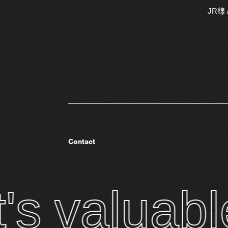
JR線
Contact
v
a
l
u
a
b
l
e